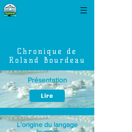
Unité pastorale Valin
Marchons ensemble, dans la
diversité, avec... force, audace et
créativité
Chronique de
Roland Bourdeau
Présentation
Lire
L'origine du langage
humain