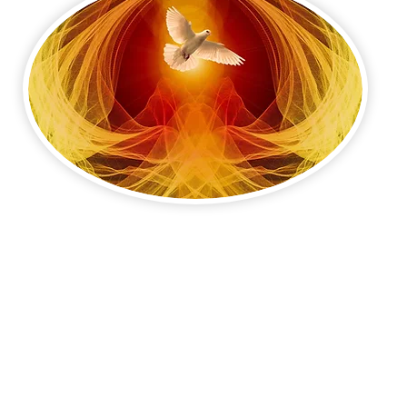
Unité pastorale Valin
Centre pastoral
200, rue du Régent, Chicoutimi (secteur nord)
Téléphone : 418-543-7734, poste 21
Fax : 418-543-7735