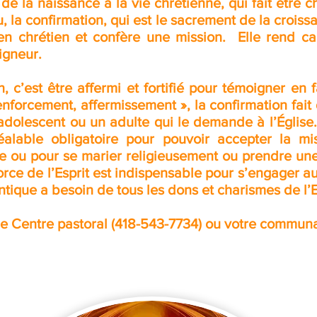
de la naissance à la vie chrétienne, qui fait être chr
u, la confirmation, qui est le sacrement de la croiss
ir en chrétien et confère une mission. Elle rend 
igneur.
n, c’est être affermi et fortifié pour témoigner en
 renforcement, affermissement », la confirmation fai
n adolescent ou un adulte qui le demande à l’Église
alable obligatoire pour pouvoir accepter la mi
 ou pour se marier religieusement ou prendre une
 force de l’Esprit est indispensable pour s’engager
tique a besoin de tous les dons et charismes de l’E
 Centre pastoral (418-543-7734) ou votre communa