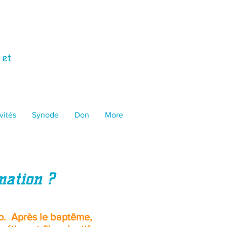
 et
vités
Synode
Don
More
mation ?
p. Après le baptême,