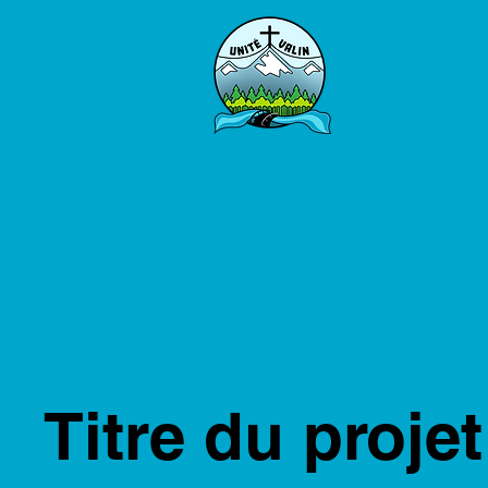
Let's walk t
creativity
Welcome
Our communities
Titre du projet