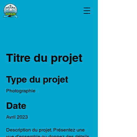
Valin Pastoral Unit
Let's walk together, in diversity,
with... strength, audacity and
creativity
Titre du projet
Type du projet
Photographie
Date
Avril 2023
Description du projet. Présentez une
vue d'ensemble ou donnez des détails