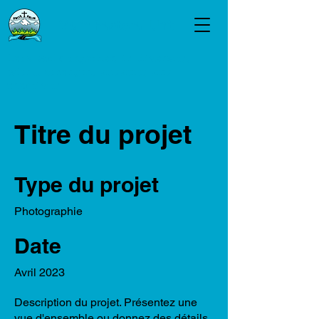
Valin Pastoral Unit
Let's walk together, in diversity,
with... strength, audacity and
creativity
Titre du projet
Type du projet
Photographie
Date
Avril 2023
Description du projet. Présentez une
vue d'ensemble ou donnez des détails